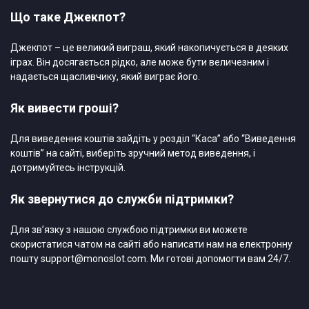
Що таке Джекпот?
Джекпот – це великий виграш, який накопичується в деяких
іграх. Він досягається рідко, але може бути величезним і
надається щасливчику, який виграє його.
Як вивести гроші?
Для виведення коштів зайдіть у розділ “Каса” або “Виведення
коштів” на сайті, виберіть зручний метод виведення, і
дотримуйтесь інструкцій.
Як звернутися до служби підтримки?
Для зв’язку з нашою службою підтримки ви можете
скористатися чатом на сайті або написати нам на електронну
пошту
support@monoslot.com
. Ми готові допомогти вам 24/7.