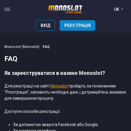
UK
ВХІД
РЕЄСТРАЦІЯ
Монослот (Monoslot)
/
FAQ
FAQ
Як зареєструватися в казино Monoslot?
Для реєстрації на сайті
Monoslot
пройдіть за посиланням
“Реєстрація”, заповніть необхідні дані, і дотримуйтесь вказівок
для завершення процесу.
Доступні способи реєстрації:
За допомогою акаунта Facebook або Google;
За номером телефону;