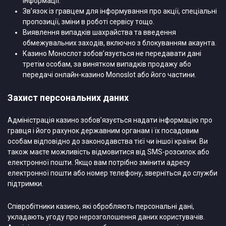
інформації.
Зв’язок із гравцем для інформування про акції, спеціальні
пропозиції, зміни в роботі сервісу тощо.
Виявлення випадків шахрайства та введення
обмежувальних заходів, включно з блокуванням акаунта.
Казино Монослот зобов’язується не передавати дані
третім особам, за винятком випадків продажу або
передачі онлайн-казино Monoslot або його частини.
Захист персональних даних
Адміністрація казино зобов’язується надати інформацію про
гравця і його рахунок державним органам і їх посадовим
особам відповідно до законодавства тієї чи іншої країни. Ви
також маєте можливість відмовитися від SMS-розсилок або
електронної пошти. Якщо вам потрібно змінити адресу
електронної пошти або номер телефону, зверніться до служби
підтримки.
Співробітники казино, які обробляють персональні дані,
укладають угоду про нерозголошення даних користувачів.